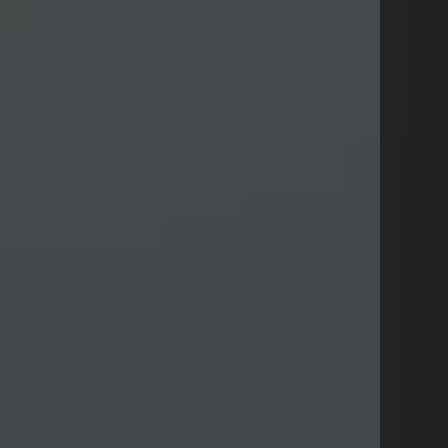
NEW ARRIVALS
CONTENTS
SCHEDULE
DISCOGRAPHY
PROFILE
STAGE ARCHIVE
FANCLUB
GOODS
LOAD & STREAM
CONTACT