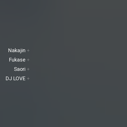
FANCLUB
Official
Nakajin
MEMBER
Site
Official
Fukase
Site
Official
Saori
Site
DJ LOVE
DOWN