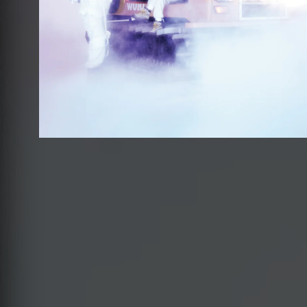
S
2015/09/25 Release
SINGLE
♪
Buy