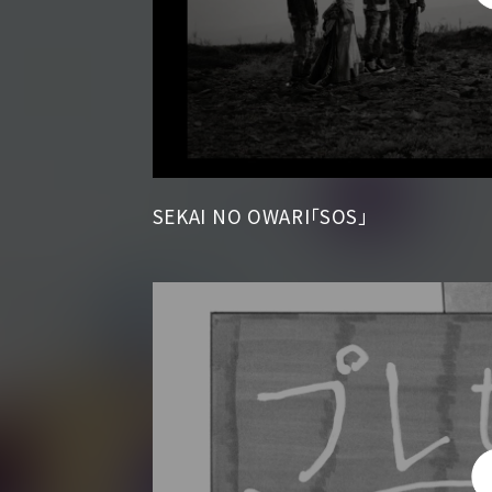
SEKAI NO OWARI「SOS」