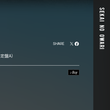
SHARE
定盤A）
♪
Buy