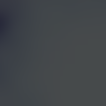
♪
Buy