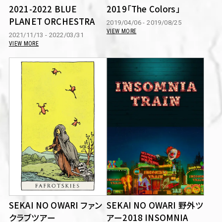
2021-2022 BLUE
2019「The Colors」
PLANET ORCHESTRA
2019/04/06 - 2019/08/25
VIEW MORE
2021/11/13 - 2022/03/31
VIEW MORE
SEKAI NO OWARI ファン
SEKAI NO OWARI 野外ツ
クラブツアー
アー2018 INSOMNIA