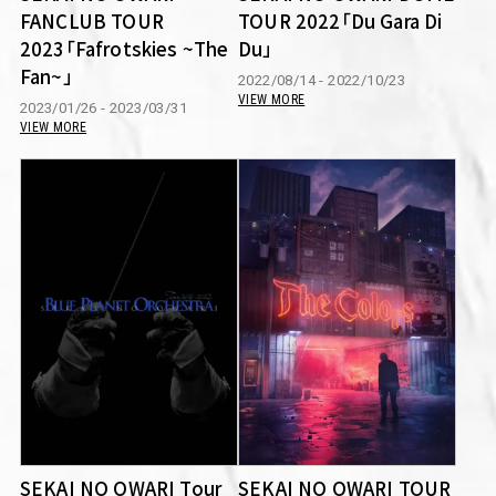
FANCLUB TOUR
TOUR 2022「Du Gara Di
2023「Fafrotskies ~The
Du」
Fan~」
2022/08/14 - 2022/10/23
VIEW MORE
2023/01/26 - 2023/03/31
VIEW MORE
SEKAI NO OWARI Tour
SEKAI NO OWARI TOUR