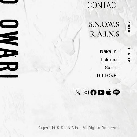
CONTACT
FANCLUB
Official
MEMBER
Nakajin
Site
Official
Fukase
Site
Official
Saori
Site
DJ LOVE
Copyright © S.U.N.S Inc. All Rights Reserved.