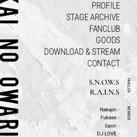
PROFILE
STAGE ARCHIVE
FANCLUB
GOODS
DOWNLOAD & STREAM
CONTACT
FANCLUB
Official
MEMBER
Nakajin
Site
Official
Fukase
Site
Official
Saori
Site
DJ LOVE