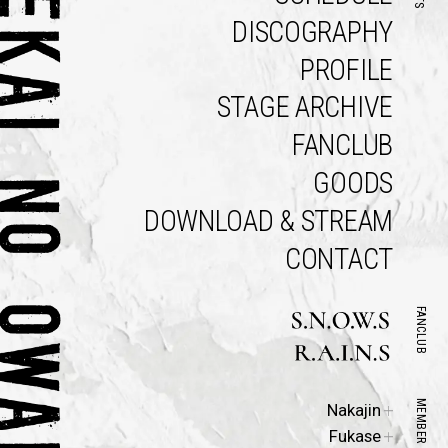
DISCOGRAPHY
PROFILE
STAGE ARCHIVE
FANCLUB
GOODS
DOWNLOAD & STREAM
CONTACT
FANCLUB
Official
MEMBER
Nakajin
Site
Official
Fukase
Site