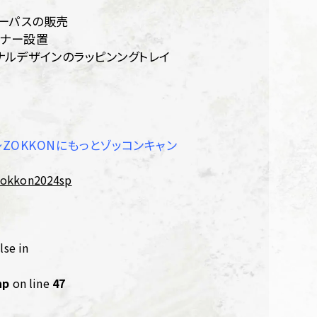
ーパスの販売
バナー設置
ナルデザインのラッピンングトレイ
ド～ZOKKONにもっとゾッコンキャン
_zokkon2024sp
lse in
hp
on line
47