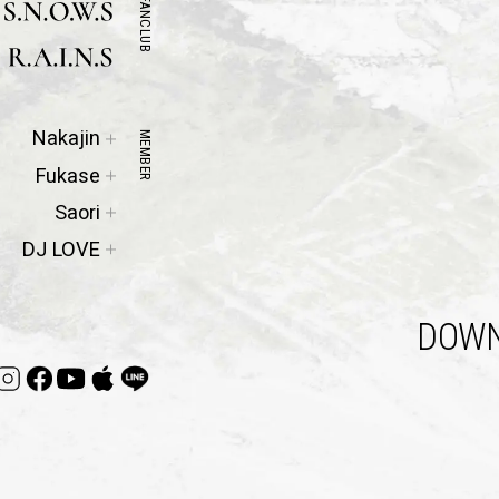
FANCLUB
Official
Nakajin
MEMBER
Site
Official
Fukase
Site
Official
Saori
Site
DJ LOVE
DOWN