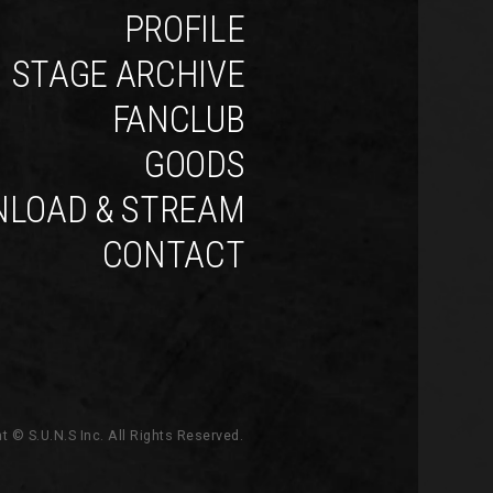
PROFILE
STAGE ARCHIVE
FANCLUB
GOODS
LOAD & STREAM
CONTACT
t © S.U.N.S Inc. All Rights Reserved.