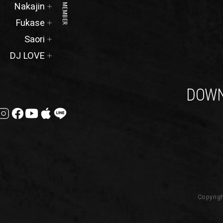
Official
Nakajin
MEMBER
Site
Official
Fukase
Site
Official
Saori
Site
DJ LOVE
DOWN
Copyrigh