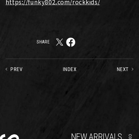
https://funky802.com/rockkids/
SHARE
PREV
NEXT
INDEX
NEW ARRIVALS